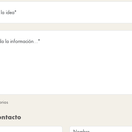
orios
ontacto