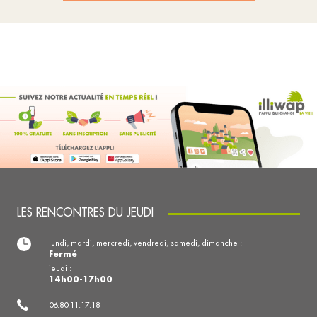
LES RENCONTRES DU JEUDI
lundi, mardi, mercredi, vendredi, samedi, dimanche :
Fermé
jeudi :
14h00-17h00
06.80.11.17.18