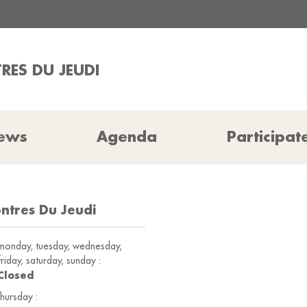
RES DU JEUDI
ews
Agenda
Participat
ontres Du Jeudi
monday, tuesday, wednesday,
friday, saturday, sunday :
Closed
thursday :