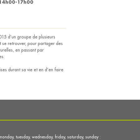
14h00-17h00
2015 d’un groupe de plusieurs
t se retrouver, pour partager des
turelles, en passant par
es.
es durant sa vie et en d’en faire
monday, tuesday, wednesday, friday, saturday, sunday :