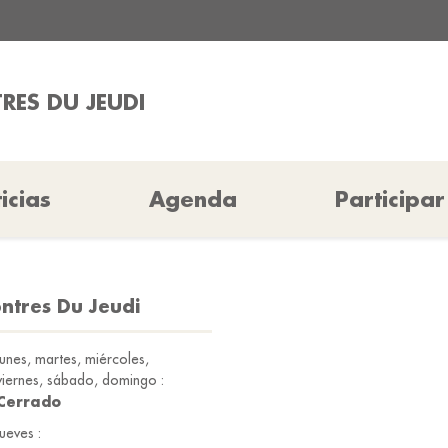
RES DU JEUDI
icias
Agenda
Participar
ntres Du Jeudi
lunes, martes, miércoles,
viernes, sábado, domingo :
Cerrado
jueves :