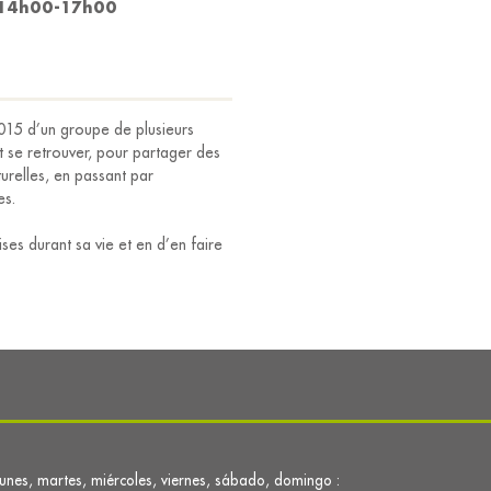
14h00-17h00
2015 d’un groupe de plusieurs
t se retrouver, pour partager des
turelles, en passant par
es.
es durant sa vie et en d’en faire
lunes, martes, miércoles, viernes, sábado, domingo :