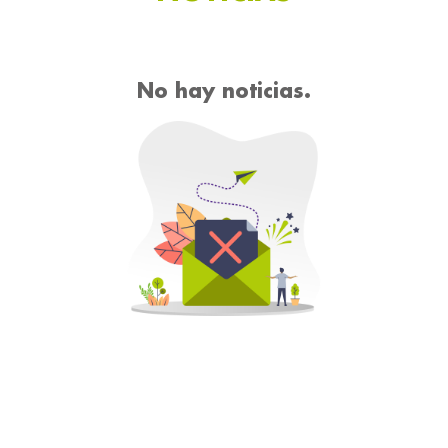
No hay noticias.