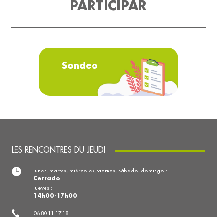
PARTICIPAR
Sondeo
LES RENCONTRES DU JEUDI
lunes, martes, miércoles, viernes, sábado, domingo :
Cerrado
jueves :
14h00-17h00
06.80.11.17.18